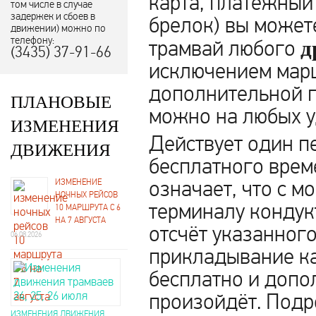
карта, платёжный 
том числе в случае
задержек и сбоев в
брелок) вы может
движении) можно по
телефону:
трамвай любого
д
(3435) 37-91-66
исключением марш
дополнительной п
ПЛАНОВЫЕ
можно на любых у
ИЗМЕНЕНИЯ
Действует один п
ДВИЖЕНИЯ
бесплатного време
означает, что с 
ИЗМЕНЕНИЕ
НОЧНЫХ РЕЙСОВ
терминалу кондук
10 МАРШРУТА С 6
НА 7 АВГУСТА
отсчёт указанного
06.08.2026
прикладывание ка
бесплатно и допо
произойдёт. Подр
ИЗМЕНЕНИЯ ДВИЖЕНИЯ