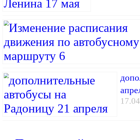
допо
апре
17.04