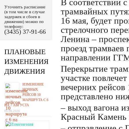
В соответствии 
Уточнить расписание
трамвайных путях
(в том числе в случае
задержек и сбоев в
16 мая, будет пр
движении) можно по
телефону:
стрелочного пере
(3435) 37-91-66
Ленина – проспек
проезд трамваев 
ПЛАНОВЫЕ
направлении ГГМ
ИЗМЕНЕНИЯ
Перекрытие трам
ДВИЖЕНИЯ
участке повлечет
ИЗМЕНЕНИЕ
вечерних рейсов 
НОЧНЫХ
представлено ни
РЕЙСОВ 10
МАРШРУТА С 6
– выход вагона и
НА 7 АВГУСТА
06.08.2026
Красный Камень 
– отправление с 