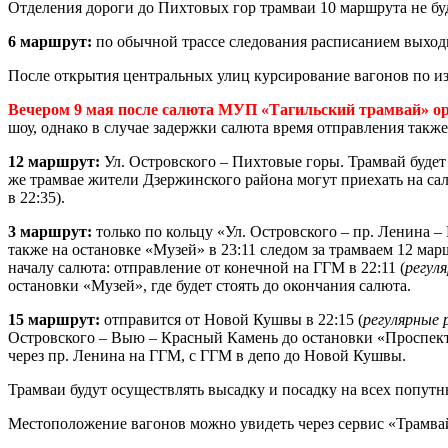
Отделения дороги до Пихтовых гор трамваи 10 маршрута не буд
6 маршрут:
по обычной трассе следования расписанием выход
После открытия центральных улиц курсирование вагонов по и
Вечером 9 мая после салюта МУП «Тагильский трамвай» орг
шоу, однако в случае задержки салюта время отправления также
12 маршрут:
Ул. Островского – Пихтовые горы. Трамвай будет 
же трамвае жители Дзержинского района могут приехать на салю
в 22:35).
3 маршрут:
только по кольцу «Ул. Островского – пр. Ленина –
также на остановке «Музей» в 23:11 следом за трамваем 12 мар
началу салюта: отправление от конечной на ГГМ в 22:11 (
регул
остановки «Музей», где будет стоять до окончания салюта.
15 маршрут:
отправится от Новой Кушвы в 22:15 (
регулярные 
Островского – Выю – Красный Камень до остановки «Проспект М
через пр. Ленина на ГГМ, с ГГМ в депо до Новой Кушвы.
Трамваи будут осуществлять высадку и посадку на всех попут
Местоположение вагонов можно увидеть через сервис «Трамва