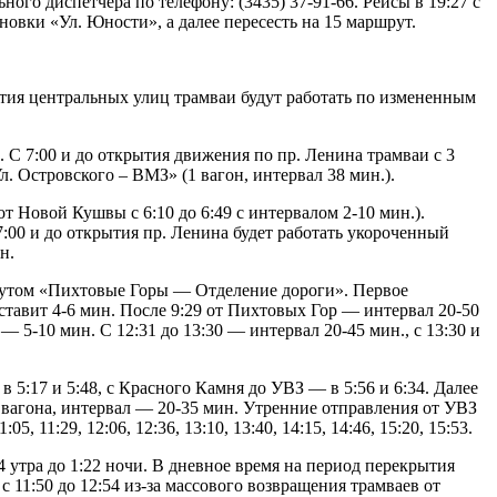
ого диспетчера по телефону: (3435) 37-91-66. Рейсы в 19:27 с
новки «Ул. Юности», а далее пересесть на 15 маршрут.
ытия центральных улиц трамваи будут работать по измененным
). С 7:00 и до открытия движения по пр. Ленина трамваи с 3
. Островского – ВМЗ» (1 вагон, интервал 38 мин.).
 Новой Кушвы с 6:10 до 6:49 с интервалом 2-10 мин.).
:00 и до открытия пр. Ленина будет работать укороченный
ин.
шрутом «Пихтовые Горы — Отделение дороги». Первое
оставит 4-6 мин. После 9:29 от Пихтовых Гор — интервал 20-50
 5-10 мин. С 12:31 до 13:30 — интервал 20-45 мин., с 13:30 и
5:17 и 5:48, с Красного Камня до УВЗ — в 5:56 и 6:34. Далее
 вагона, интервал — 20-35 мин. Утренние отправления от УВЗ
, 11:29, 12:06, 12:36, 13:10, 13:40, 14:15, 14:46, 15:20, 15:53.
4 утра до 1:22 ночи. В дневное время на период перекрытия
 11:50 до 12:54 из-за массового возвращения трамваев от