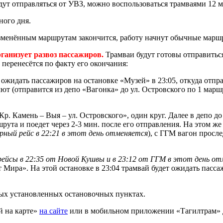
ут отправляться от УВЗ, можно воспользоваться трамваями 12 м
ного дня.
зменённым маршрутам закончится, работу начнут обычные марш
анизует развоз пассажиров.
Трамваи будут готовы отправитьс
 перенесётся по факту его окончания:
ожидать пассажиров на остановке «Музей» в 23:05, откуда отпра
т (отправится из депо «Вагонка» до ул. Островского по 1 маршр
 Кр. Камень – Выя – ул. Островского», один круг. Далее в депо
шрута и поедет через 2-3 мин. после его отправления. На этом ж
ярный рейс в 22:21 в этот день отменяется
), с ГГМ вагон просл
рейсы в 22:35 от Новой Кушвы и в 23:12 от ГГМ в этот день о
ира». На этой остановке в 23:04 трамвай будет ожидать пассаж
ных установленных остановочных пунктах.
й на карте»
на сайте
или в мобильном приложении «Тагилтрам» 