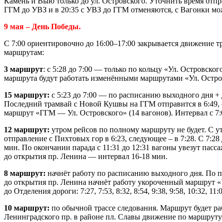
Камень и Выю только до ул. Островского. Уточнить время отпра
ГГМ до УВЗ и в 20:35 с УВЗ до ГГМ отменяются, с Вагонки мож
9 мая – День Победы.
С 7:00 ориентировочно до 16:00–17:00 закрывается движение т
маршрутам:
3 маршрут
: с 5:28 до 7:00 — только по кольцу «Ул. Островско
маршрута будут работать изменёнными маршрутами «Ул. Островс
15 маршрут:
с 5:23 до 7:00 — по расписанию выходного дня +
Последний трамвай с Новой Кушвы на ГГМ отправится в 6:49, 
маршрут «ГГМ — Ул. Островского» (14 вагонов). Интервал с 7:0
12 маршрут:
утром рейсов по полному маршруту не будет. С 
отправление с Пихтовых гор в 6:23, следующее – в 7:28. С 7:2
мин. По окончании парада с 11:31 до 12:31 вагоны увезут пасс
до открытия пр. Ленина — интервал 16-18 мин.
8 маршрут:
начнёт работу по расписанию выходного дня. По по
до открытия пр. Ленина начнёт работу укороченный маршрут «
до Отделения дороги: 7:27, 7:53, 8:32, 8:54, 9:38, 9:58, 10:32, 1
10 маршрут:
по обычной трассе следования. Маршрут будет раб
Ленинградского пр. в районе пл. Славы движение по маршруту б