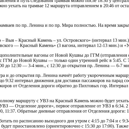
вления и путь следования трамвая можно после 18:30 у центральн
но уехать на трамвае 12 маршрута отправлением в 20:46 от оста
рамваев по пр. Ленина и по пр. Мира полностью. На время закр
го – Выя – Красный Камень – ул. Островского» (интервал 13 мин.
кого — Красный Камень» (3 вагона, интервал 12-13 мин.) и «Ул
 дополнительные вагоны от Новой Кушвы до ГГМ (отправления от
с ГГМ до Новой Кушвы — только один утренний рейс в 5:45. С 7
0 до 12:30 — 3-4 мин., с 12:30 до открытия пр. Ленина — 6-7 м
утра и до открытия пр. Ленина начнёт работу укороченным мар
8 до 9:32 интервал движения для доставки пассажиров на парад с
ажиров от Отделения дороги обратно до Пихтовых гор. Интервал —
лному маршруту с УВЗ на Красный Камень можно будет уехать в 
УВЗ — Отделение дороги», первое отправление от УВЗ в 6:34. 2
1:00, 11:37. Обратные дневные отправления от Отделения дороги: 11:05
отать по расписанию выходного дня утром с 4:15 до 7:04 и с 9:3
удет приостановлено (ориентировочно с 15:30 до 17:00). Также с