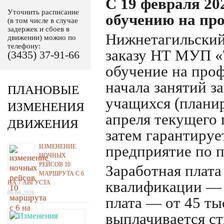
С 19 февраля 20
Уточнить расписание
обучению на пр
(в том числе в случае
задержек и сбоев в
Нижнетагильский
движении) можно по
телефону:
заказу НТ МУП «
(3435) 37-91-66
обучение на про
начала занятий з
ПЛАНОВЫЕ
учащихся (планир
ИЗМЕНЕНИЯ
апреля текущего 
ДВИЖЕНИЯ
затем гарантируе
ИЗМЕНЕНИЕ
предприятие по 
НОЧНЫХ
РЕЙСОВ 10
Заработная плата
МАРШРУТА С 6
квалификации — о
НА 7 АВГУСТА
06.08.2026
плата — от 45 ты
выплачивается с