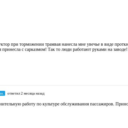
дуктор при торможении трамвая нанесла мне увечье в виде прот
 принесла с сарказмом! Так то люди работают руками на заводе!
н.
ответил 2 месяца назад
нительную работу по культуре обслуживания пассажиров. Прино