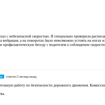
ехал с небезопасной скоростью. Я специально проверила распис
а вибрация, а на поворотах было невозможно устоять на ногах из
ти профилактическую беседу с водителем о соблюдении скоростн
н.
ответил 2 месяца назад
ительную работу по безопасности дорожного движения. Комисси
ва.