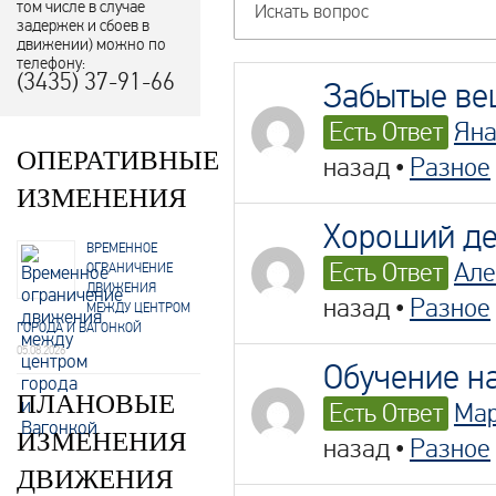
том числе в случае
задержек и сбоев в
движении) можно по
телефону:
(3435) 37-91-66
Забытые в
Есть Ответ
Ян
ОПЕРАТИВНЫЕ
назад
•
Разное
ИЗМЕНЕНИЯ
Хороший де
ВРЕМЕННОЕ
Есть Ответ
Але
ОГРАНИЧЕНИЕ
ДВИЖЕНИЯ
назад
•
Разное
МЕЖДУ ЦЕНТРОМ
ГОРОДА И ВАГОНКОЙ
05.08.2026
Обучение н
ПЛАНОВЫЕ
Есть Ответ
Ма
ИЗМЕНЕНИЯ
назад
•
Разное
ДВИЖЕНИЯ